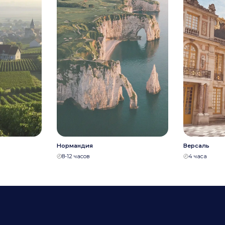
Нормандия
Версаль
8-12 часов
4 часа