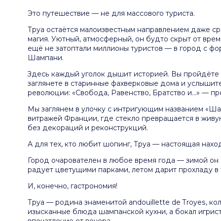
Это путешествие — не для массового туриста.
Труа остаётся малоизвестным направлением даже ср
магия. Уютный, атмосферный, он будто скрыт от врем
ещё не затоптали миллионы туристов — в город с ф
Шампани.
Здесь каждый уголок дышит историей. Вы пройдёте 
заглянете в старинные фахверковые дома и услышите
революции: «Свобода, Равенство, Братство и…» — пр
Мы заглянем в улочку с интригующим названием «Шаг
витражей Франции, где стекло превращается в жив
без декораций и реконструкций.
А для тех, кто любит шопинг, Труа — настоящая нах
Город очарователен в любое время года — зимой о
радует цветущими парками, летом дарит прохладу в т
И, конечно, гастрономия!
Труа — родина знаменитой andouillette de Troyes, к
изысканные блюда шампанской кухни, а бокал игрис
впечатление от вечера.