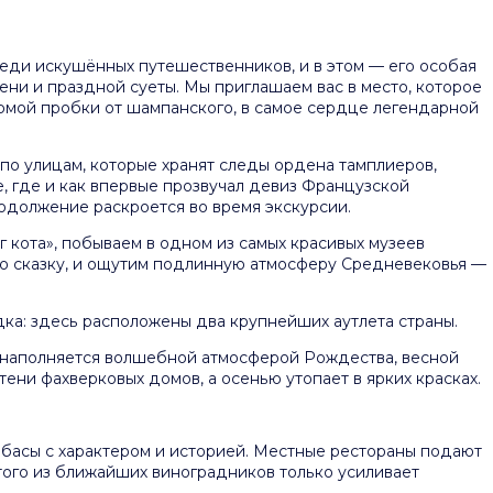
еди искушённых путешественников, и в этом — его особая
ени и праздной суеты. Мы приглашаем вас в место, которое
ормой пробки от шампанского, в самое сердце легендарной
по улицам, которые хранят следы ордена тамплиеров,
, где и как впервые прозвучал девиз Французской
одолжение раскроется во время экскурсии.
 кота», побываем в одном из самых красивых музеев
ую сказку, и ощутим подлинную атмосферу Средневековья —
одка: здесь расположены два крупнейших аутлета страны.
н наполняется волшебной атмосферой Рождества, весной
ени фахверковых домов, а осенью утопает в ярких красках.
олбасы с характером и историей. Местные рестораны подают
того из ближайших виноградников только усиливает